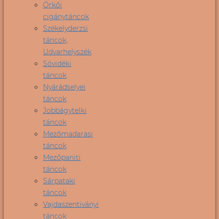
Örkői
cigánytáncok
Székelyderzsi
táncok,
Udvarhelyszék
Sóvidéki
táncok
Nyárádselyei
táncok
Jobbágytelki
táncok
Mezőmadarasi
táncok
Mezőpaniti
táncok
Sárpataki
táncok
Vajdaszentiványi
táncok