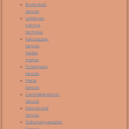
Bodonkúti
táncok
Legényes
tréning,
technika
Kalotaszegi
táncok,
Nádas
mente
Szilágysági
táncok
Mérai
táncok
Gerendkeresztúri
táncok
Magyarózdi
táncok
Szásznagyvesszősi
táncok