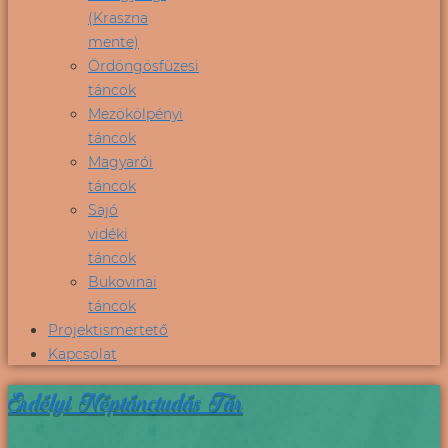
(Kraszna
mente)
Ördöngösfüzesi
táncok
Mezökölpényi
táncok
Magyarói
táncok
Sajó
vidéki
táncok
Bukovinai
táncok
Projektismertető
Kapcsolat
Erdélyi Néptánctudás Tár