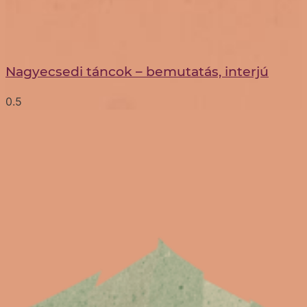
Nagyecsedi táncok – bemutatás, interjú