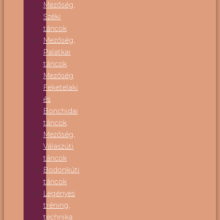
Mezőség,
Széki
táncok
Mezőség,
Palatkai
táncok
Mezőség
Feketelaki
és
Bonchidai
táncok
Mezőség,
Válaszúti
táncok
Bodonkúti
táncok
Legényes
tréning,
technika