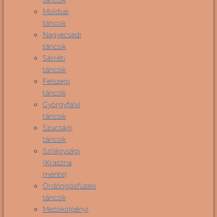
Moldvai
táncok
Nagyecsedi
táncok
Sárréti
táncok
Felszegi
táncok
Györgyfalvi
táncok
Szucsági
táncok
Szilágysági
(Kraszna
mente)
Ördöngösfüzesi
táncok
Mezökölpényi