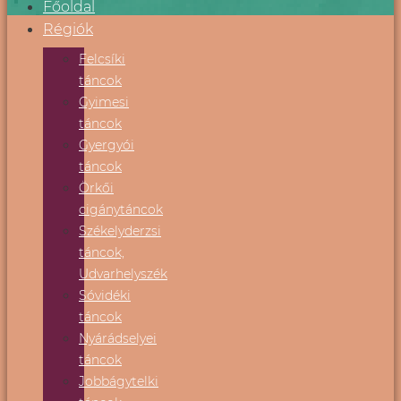
Főoldal
Régiók
Felcsíki
táncok
Gyimesi
táncok
Gyergyói
táncok
Örkői
cigánytáncok
Székelyderzsi
táncok,
Udvarhelyszék
Sóvidéki
táncok
Nyárádselyei
táncok
Jobbágytelki