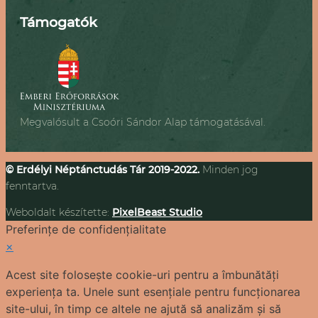
Támogatók
Megvalósult a Csoóri Sándor Alap támogatásával.
© Erdélyi Néptánctudás Tár 2019-2022.
Minden jog
fenntartva.
Weboldalt készítette:
PixelBeast Studio
Preferințe de confidențialitate
×
Acest site folosește cookie-uri pentru a îmbunătăți
experiența ta. Unele sunt esențiale pentru funcționarea
site-ului, în timp ce altele ne ajută să analizăm și să