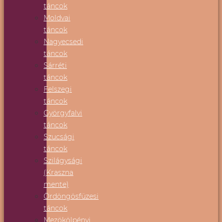
táncok
Moldvai
táncok
Nagyecsedi
táncok
Sárréti
táncok
Felszegi
táncok
Györgyfalvi
táncok
Szucsági
táncok
Szilágysági
(Kraszna
mente)
Ördöngösfüzesi
táncok
Mezökölpényi