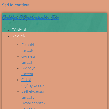
Sari la conținut
Erdélyi Néptánctudás Tár
Főoldal
Régiók
Felcsíki
táncok
Gyimesi
táncok
Gyergyói
táncok
Örkői
cigánytáncok
Székelyderzsi
táncok,
Udvarhelyszék
Sóvidéki