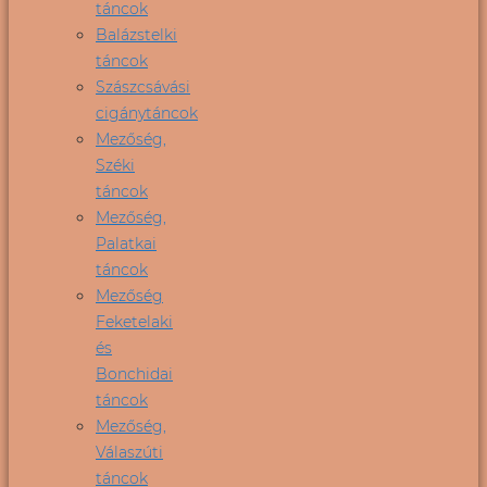
táncok
Balázstelki
táncok
Szászcsávási
cigánytáncok
Mezőség,
Széki
táncok
Mezőség,
Palatkai
táncok
Mezőség
Feketelaki
és
Bonchidai
táncok
Mezőség,
Válaszúti
táncok