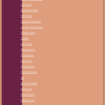
táncok
Balázstelki
táncok
Szászcsávási
cigánytáncok
Mezőség,
Széki
táncok
Mezőség,
Palatkai
táncok
Mezőség
Feketelaki
és
Bonchidai
táncok
Mezőség,
Válaszúti