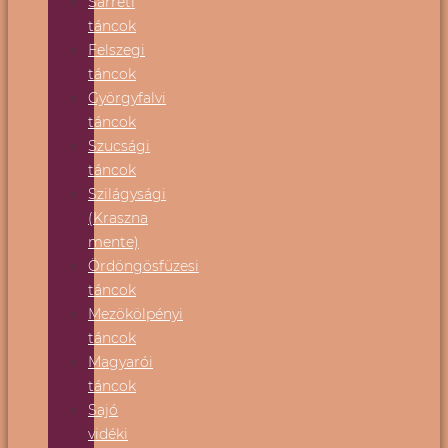
Sárréti
táncok
Felszegi
táncok
Györgyfalvi
táncok
Szucsági
táncok
Szilágysági
(Kraszna
mente)
Ördöngösfüzesi
táncok
Mezökölpényi
táncok
Magyarói
táncok
Sajó
vidéki