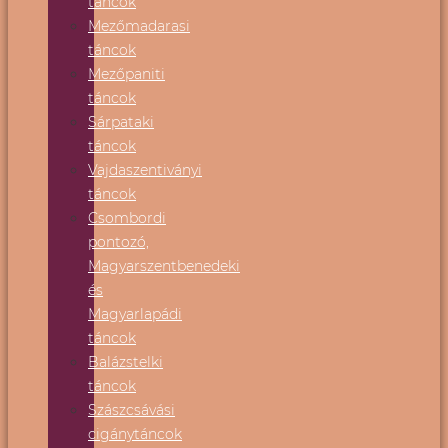
táncok
Mezőmadarasi
táncok
Mezőpaniti
táncok
Sárpataki
táncok
Vajdaszentiványi
táncok
Csombordi
pontozó,
Magyarszentbenedeki
és
Magyarlapádi
táncok
Balázstelki
táncok
Szászcsávási
cigánytáncok