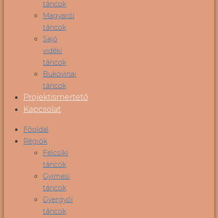
táncok
Magyarói
táncok
Sajó
vidéki
táncok
Bukovinai
táncok
Projektismertető
Kapcsolat
Főoldal
Régiók
Felcsíki
táncok
Gyimesi
táncok
Gyergyói
táncok