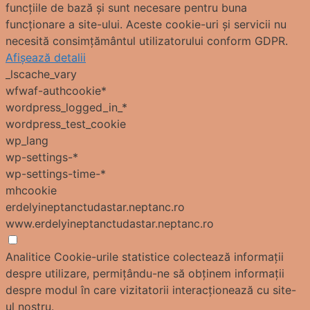
funcțiile de bază și sunt necesare pentru buna
funcționare a site-ului. Aceste cookie-uri și servicii nu
necesită consimțământul utilizatorului conform GDPR.
Afișează detalii
_lscache_vary
wfwaf-authcookie*
wordpress_logged_in_*
wordpress_test_cookie
wp_lang
wp-settings-*
wp-settings-time-*
mhcookie
erdelyineptanctudastar.neptanc.ro
www.erdelyineptanctudastar.neptanc.ro
Analitice
Cookie-urile statistice colectează informații
despre utilizare, permițându-ne să obținem informații
despre modul în care vizitatorii interacționează cu site-
ul nostru.