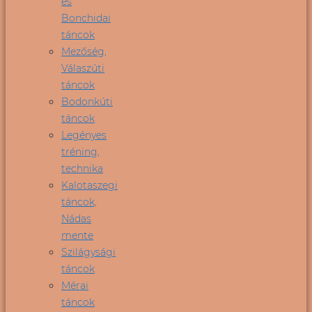
és
Bonchidai
táncok
Mezőség,
Válaszúti
táncok
Bodonkúti
táncok
Legényes
tréning,
technika
Kalotaszegi
táncok,
Nádas
mente
Szilágysági
táncok
Mérai
táncok