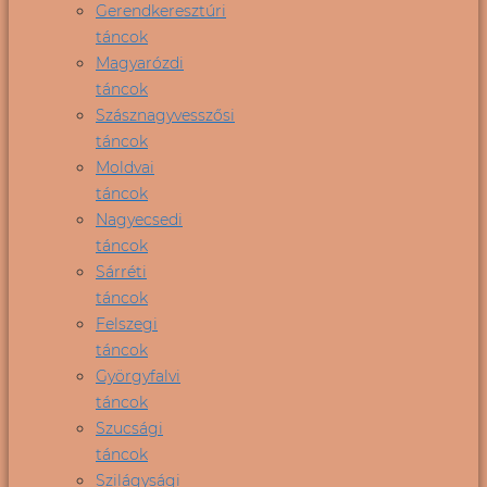
Gerendkeresztúri
táncok
Magyarózdi
táncok
Szásznagyvesszősi
táncok
Moldvai
táncok
Nagyecsedi
táncok
Sárréti
táncok
Felszegi
táncok
Györgyfalvi
táncok
Szucsági
táncok
Szilágysági