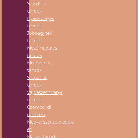
Sóvidéki
táncok
Nyárádselyei
táncok
Jobbágytelki
táncok
Mezőmadarasi
táncok
Mezőpaniti
táncok
Sárpataki
táncok
Vajdaszentiványi
táncok
Csombordi
pontozó,
Magyarszentbenedeki
és
Magyarlapádi