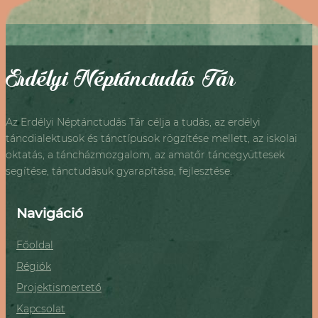
Erdélyi Néptánctudás Tár
Az Erdélyi Néptánctudás Tár célja a tudás, az erdélyi
táncdialektusok és tánctípusok rögzítése mellett, az iskolai
oktatás, a táncházmozgalom, az amatőr táncegyüttesek
segítése, tánctudásuk gyarapítása, fejlesztése.
Navigáció
Főoldal
Régiók
Projektismertető
Kapcsolat