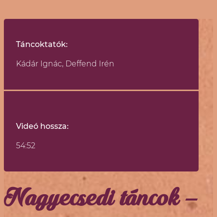
Táncoktatók:​
Kádár Ignác, Deffend Irén
Videó hossza:
54:52
Nagyecsedi táncok –