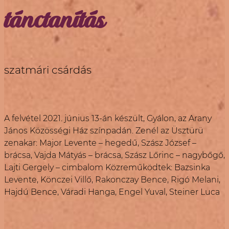
tánctanítás
szatmári csárdás
A felvétel 2021. június 13-án készült, Gyálon, az Arany
János Közösségi Ház színpadán. Zenél az Üsztürü
zenakar: Major Levente – hegedű, Szász József –
brácsa, Vajda Mátyás – brácsa, Szász Lőrinc – nagybőgő,
Lajti Gergely – cimbalom Közreműködtek: Bazsinka
Levente, Könczei Villő, Rakonczay Bence, Rigó Melani,
Hajdú Bence, Váradi Hanga, Engel Yuval, Steiner Luca