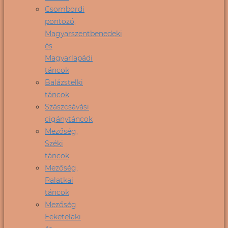
Csombordi
pontozó,
Magyarszentbenedeki
és
Magyarlapádi
táncok
Balázstelki
táncok
Szászcsávási
cigánytáncok
Mezőség,
Széki
táncok
Mezőség,
Palatkai
táncok
Mezőség
Feketelaki