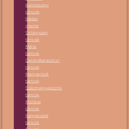
Kalotaszegi
táncok,
Nádas
mente
Szilágysági
táncok
Mérai
táncok
Gerendkeresztúri
táncok
Magyarózdi
táncok
Szásznagyvesszősi
táncok
Moldvai
táncok
Nagyecsedi
táncok