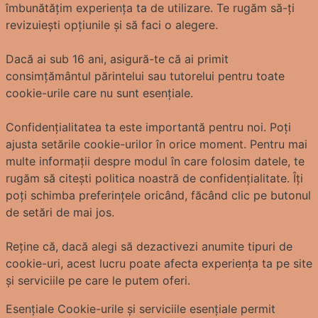
îmbunătățim experiența ta de utilizare. Te rugăm să-ți
revizuiești opțiunile și să faci o alegere.
Dacă ai sub 16 ani, asigură-te că ai primit
consimțământul părintelui sau tutorelui pentru toate
cookie-urile care nu sunt esențiale.
Confidențialitatea ta este importantă pentru noi. Poți
ajusta setările cookie-urilor în orice moment. Pentru mai
multe informații despre modul în care folosim datele, te
rugăm să citești politica noastră de confidențialitate. Îți
poți schimba preferințele oricând, făcând clic pe butonul
de setări de mai jos.
Reține că, dacă alegi să dezactivezi anumite tipuri de
cookie-uri, acest lucru poate afecta experiența ta pe site
și serviciile pe care le putem oferi.
Esențiale
Cookie-urile și serviciile esențiale permit