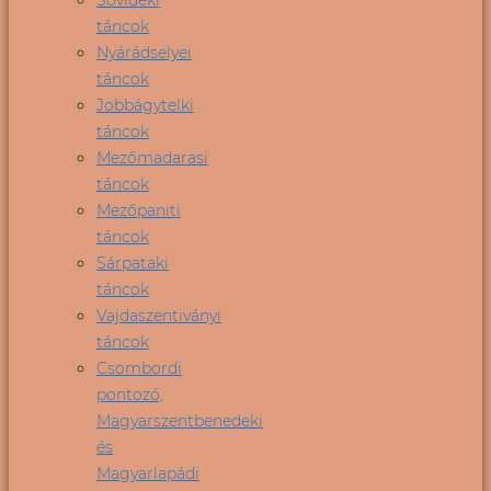
táncok
Nyárádselyei
táncok
Jobbágytelki
táncok
Mezőmadarasi
táncok
Mezőpaniti
táncok
Sárpataki
táncok
Vajdaszentiványi
táncok
Csombordi
pontozó,
Magyarszentbenedeki
és
Magyarlapádi