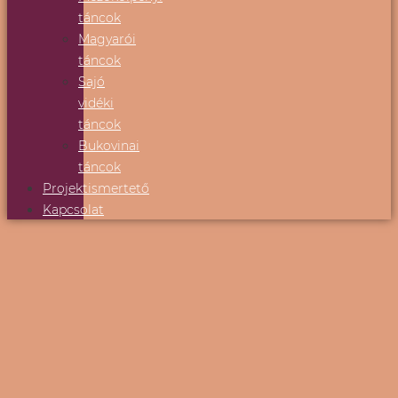
táncok
Magyarói
táncok
Sajó
vidéki
táncok
Bukovinai
táncok
Projektismertető
Kapcsolat