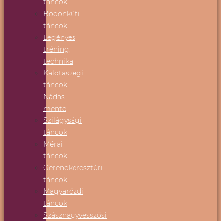
táncok
Bodonkúti
táncok
Legényes
tréning,
technika
Kalotaszegi
táncok,
Nádas
mente
Szilágysági
táncok
Mérai
táncok
Gerendkeresztúri
táncok
Magyarózdi
táncok
Szásznagyvesszősi