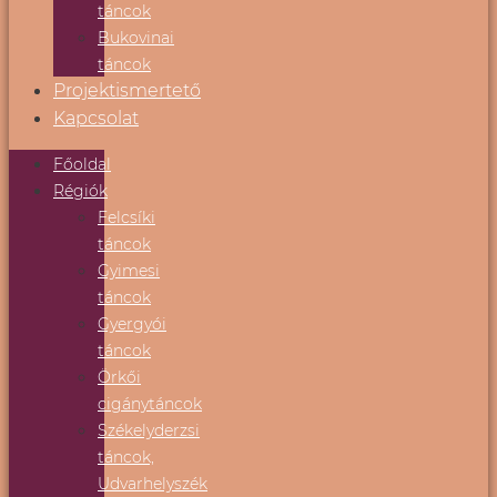
táncok
Bukovinai
táncok
Projektismertető
Kapcsolat
Főoldal
Régiók
Felcsíki
táncok
Gyimesi
táncok
Gyergyói
táncok
Örkői
cigánytáncok
Székelyderzsi
táncok,
Udvarhelyszék