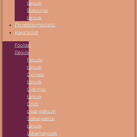
táncok
Bukovinai
táncok
Projektismertető
Kapcsolat
Főoldal
Régiók
Felcsíki
táncok
Gyimesi
táncok
Gyergyói
táncok
Örkői
cigánytáncok
Székelyderzsi
táncok,
Udvarhelyszék