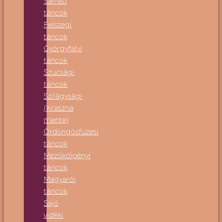
Sárréti
táncok
Felszegi
táncok
Györgyfalvi
táncok
Szucsági
táncok
Szilágysági
(Kraszna
mente)
Ördöngösfüzesi
táncok
Mezökölpényi
táncok
Magyarói
táncok
Sajó
vidéki