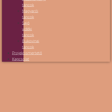
táncok
Magyarói
táncok
Sajó
vidéki
táncok
Bukovinai
táncok
Projektismertető
Kapcsolat