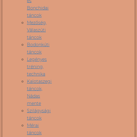
és
Bonchidai
táncok
Mezőség,
Válaszúti
táncok
Bodonkúti
táncok
Legényes
tréning,
technika
Kalotaszegi
táncok,
Nádas
mente
Szilágysági
táncok
Mérai
táncok