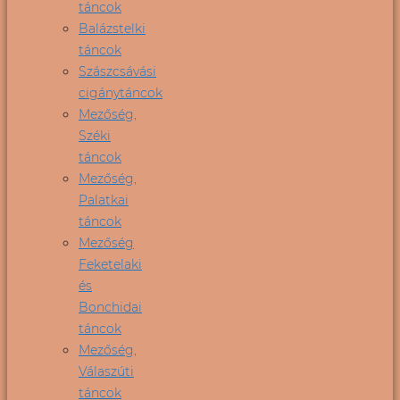
táncok
Balázstelki
táncok
Szászcsávási
cigánytáncok
Mezőség,
Széki
táncok
Mezőség,
Palatkai
táncok
Mezőség
Feketelaki
és
Bonchidai
táncok
Mezőség,
Válaszúti
táncok