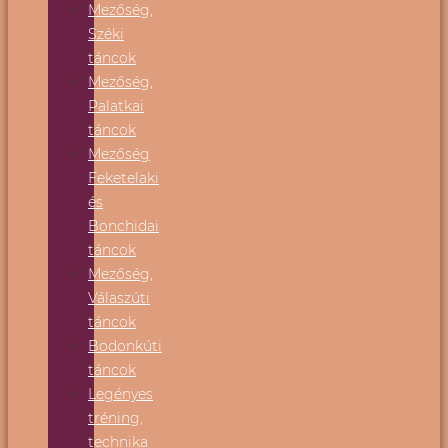
Mezőség,
Széki
táncok
Mezőség,
Palatkai
táncok
Mezőség
Feketelaki
és
Bonchidai
táncok
Mezőség,
Válaszúti
táncok
Bodonkúti
táncok
Legényes
tréning,
technika