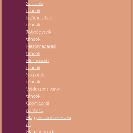
Sóvidéki
táncok
Nyárádselyei
táncok
Jobbágytelki
táncok
Mezőmadarasi
táncok
Mezőpaniti
táncok
Sárpataki
táncok
Vajdaszentiványi
táncok
Csombordi
pontozó,
Magyarszentbenedeki
és
Magyarlapádi