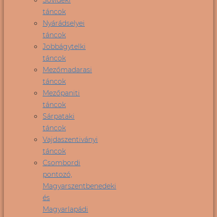
táncok
Nyárádselyei
táncok
Jobbágytelki
táncok
Mezőmadarasi
táncok
Mezőpaniti
táncok
Sárpataki
táncok
Vajdaszentiványi
táncok
Csombordi
pontozó,
Magyarszentbenedeki
és
Magyarlapádi