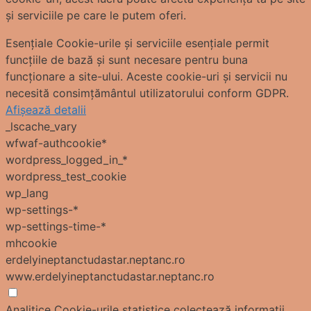
și serviciile pe care le putem oferi.
Esențiale
Cookie-urile și serviciile esențiale permit
funcțiile de bază și sunt necesare pentru buna
funcționare a site-ului. Aceste cookie-uri și servicii nu
necesită consimțământul utilizatorului conform GDPR.
Afișează detalii
_lscache_vary
wfwaf-authcookie*
wordpress_logged_in_*
wordpress_test_cookie
wp_lang
wp-settings-*
wp-settings-time-*
mhcookie
erdelyineptanctudastar.neptanc.ro
www.erdelyineptanctudastar.neptanc.ro
Analitice
Cookie-urile statistice colectează informații