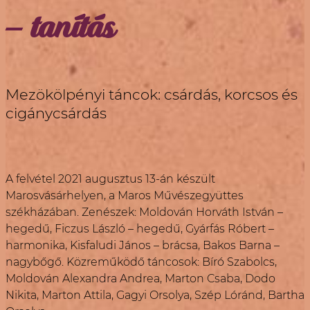
– tanítás
Mezökölpényi táncok: csárdás, korcsos és
cigánycsárdás
A felvétel 2021 augusztus 13-án készült
Marosvásárhelyen, a Maros Művészegyüttes
székházában. Zenészek: Moldován Horváth István –
hegedű, Ficzus László – hegedű, Gyárfás Róbert –
harmonika, Kisfaludi János – brácsa, Bakos Barna –
nagybőgő. Közreműködő táncosok: Bíró Szabolcs,
Moldován Alexandra Andrea, Marton Csaba, Dodo
Nikita, Marton Attila, Gagyi Orsolya, Szép Lóránd, Bartha