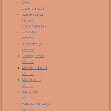
Örkői
cigánytáncok
Székelyderzsi
táncok,
Udvarhelyszék
Sóvidéki
táncok
Nyárádselyei
táncok
Jobbágytelki
táncok
Mezőmadarasi
táncok
Mezőpaniti
táncok
Sárpataki
táncok
Vajdaszentiványi
táncok