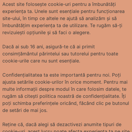
Acest site folosește cookie-uri pentru a îmbunătăți
experiența ta. Unele sunt esențiale pentru funcționarea
site-ului, în timp ce altele ne ajută să analizăm și să
îmbunătățim experiența ta de utilizare. Te rugăm să-ți
revizuiești opțiunile și să faci o alegere.
Dacă ai sub 16 ani, asigură-te că ai primit
consimțământul părintelui sau tutorelui pentru toate
cookie-urile care nu sunt esențiale.
Confidențialitatea ta este importantă pentru noi. Poți
ajusta setările cookie-urilor în orice moment. Pentru mai
multe informații despre modul în care folosim datele, te
rugăm să citești politica noastră de confidențialitate. Îți
poți schimba preferințele oricând, făcând clic pe butonul
de setări de mai jos.
Reține că, dacă alegi să dezactivezi anumite tipuri de
cookie-uri, acest lucru poate afecta experiența ta pe site