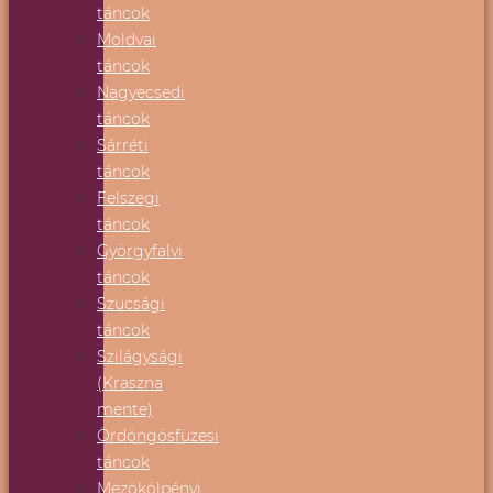
táncok
Moldvai
táncok
Nagyecsedi
táncok
Sárréti
táncok
Felszegi
táncok
Györgyfalvi
táncok
Szucsági
táncok
Szilágysági
(Kraszna
mente)
Ördöngösfüzesi
táncok
Mezökölpényi