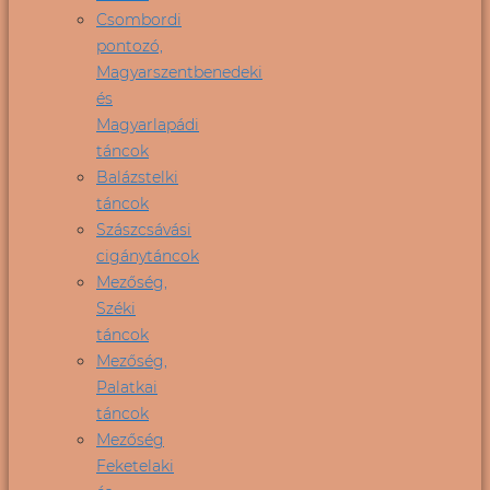
Csombordi
pontozó,
Magyarszentbenedeki
és
Magyarlapádi
táncok
Balázstelki
táncok
Szászcsávási
cigánytáncok
Mezőség,
Széki
táncok
Mezőség,
Palatkai
táncok
Mezőség
Feketelaki