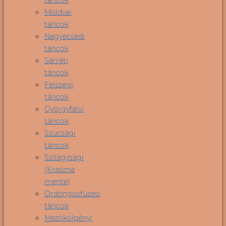
Moldvai
táncok
Nagyecsedi
táncok
Sárréti
táncok
Felszegi
táncok
Györgyfalvi
táncok
Szucsági
táncok
Szilágysági
(Kraszna
mente)
Ördöngösfüzesi
táncok
Mezökölpényi