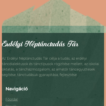
Erdélyi Néptánctudás Tár
Az Erdélyi Néptánctudás Tár célja a tudás, az erdélyi
táncdialektusok és tánctípusok rögzítése mellett, az iskolai
oktatás, a táncházmozgalom, az amatőr táncegyüttesek
segítése, tánctudásuk gyarapítása, fejlesztése.
Navigáció
Főoldal