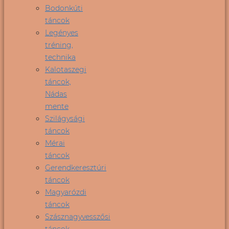
Bodonkúti
táncok
Legényes
tréning,
technika
Kalotaszegi
táncok,
Nádas
mente
Szilágysági
táncok
Mérai
táncok
Gerendkeresztúri
táncok
Magyarózdi
táncok
Szásznagyvesszősi
táncok