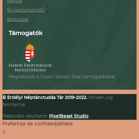
Régiók
Projektismertető
Kapcsolat
Támogatók
Megvalósult a Csoóri Sándor Alap támogatásával.
© Erdélyi Néptánctudás Tár 2019-2022.
Minden jog
fenntartva.
Weboldalt készítette:
PixelBeast Studio
Preferințe de confidențialitate
×