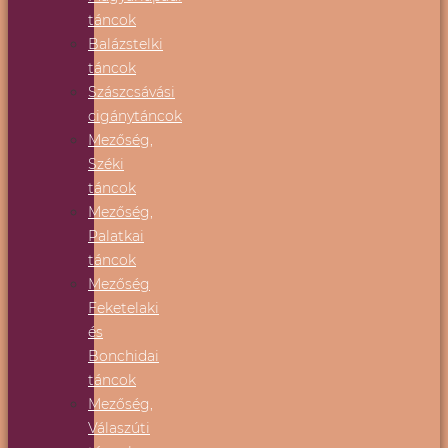
táncok
Balázstelki
táncok
Szászcsávási
cigánytáncok
Mezőség,
Széki
táncok
Mezőség,
Palatkai
táncok
Mezőség
Feketelaki
és
Bonchidai
táncok
Mezőség,
Válaszúti