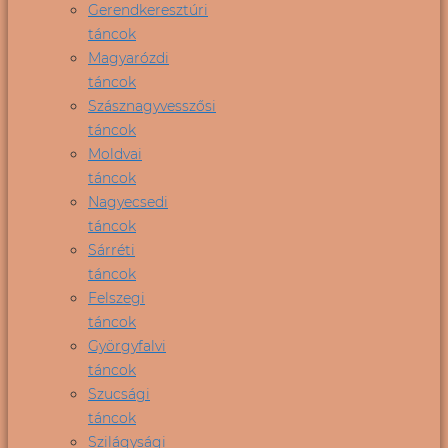
Gerendkeresztúri
táncok
Magyarózdi
táncok
Szásznagyvesszősi
táncok
Moldvai
táncok
Nagyecsedi
táncok
Sárréti
táncok
Felszegi
táncok
Györgyfalvi
táncok
Szucsági
táncok
Szilágysági