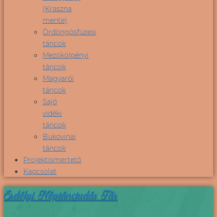
(Kraszna
mente)
Ördöngösfüzesi
táncok
Mezökölpényi
táncok
Magyarói
táncok
Sajó
vidéki
táncok
Bukovinai
táncok
Projektismertető
Kapcsolat
Erdélyi Néptánctudás Tár