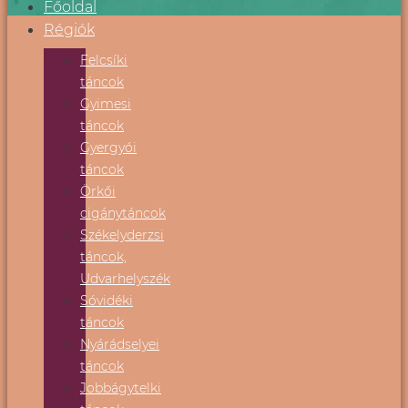
Főoldal
Régiók
Felcsíki
táncok
Gyimesi
táncok
Gyergyói
táncok
Örkői
cigánytáncok
Székelyderzsi
táncok,
Udvarhelyszék
Sóvidéki
táncok
Nyárádselyei
táncok
Jobbágytelki