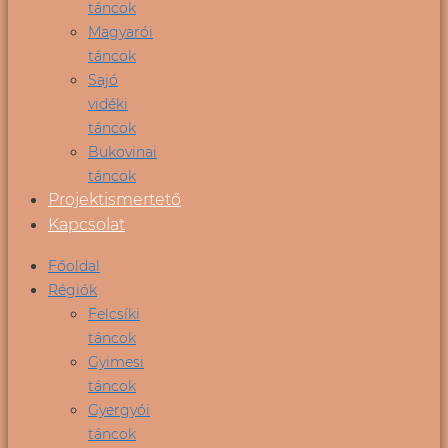
táncok
Magyarói
táncok
Sajó
vidéki
táncok
Bukovinai
táncok
Projektismertető
Kapcsolat
Főoldal
Régiók
Felcsíki
táncok
Gyimesi
táncok
Gyergyói
táncok