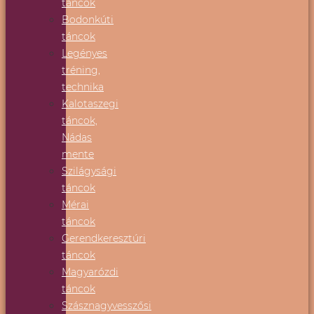
táncok
Bodonkúti
táncok
Legényes
tréning,
technika
Kalotaszegi
táncok,
Nádas
mente
Szilágysági
táncok
Mérai
táncok
Gerendkeresztúri
táncok
Magyarózdi
táncok
Szásznagyvesszősi