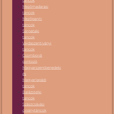
táncok
Mezőmadarasi
táncok
Mezőpaniti
táncok
Sárpataki
táncok
Vajdaszentiványi
táncok
Csombordi
pontozó,
Magyarszentbenedeki
és
Magyarlapádi
táncok
Balázstelki
táncok
Szászcsávási
cigánytáncok