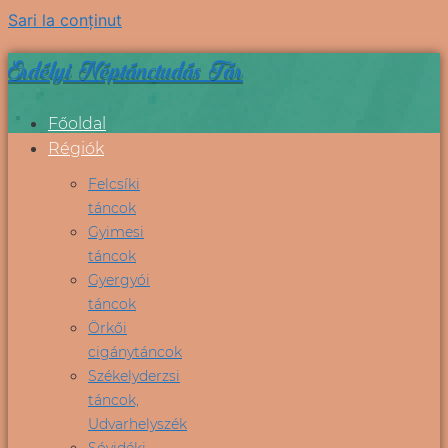
Sari la conținut
Erdélyi Néptánctudás Tár
Főoldal
Régiók
Felcsíki
táncok
Gyimesi
táncok
Gyergyói
táncok
Örkői
cigánytáncok
Székelyderzsi
táncok,
Udvarhelyszék
Sóvidéki