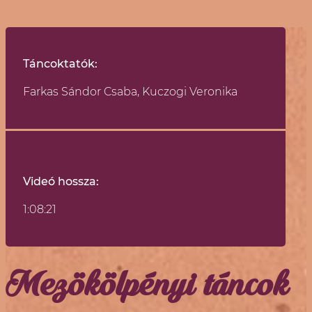
Táncoktatók:​
Farkas Sándor Csaba, Kuczogi Veronika
Videó hossza:
1:08:21
Mezökölpényi táncok