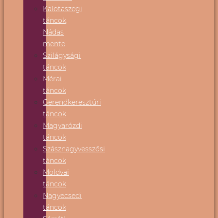
Kalotaszegi
táncok,
Nádas
mente
Szilágysági
táncok
Mérai
táncok
Gerendkeresztúri
táncok
Magyarózdi
táncok
Szásznagyvesszősi
táncok
Moldvai
táncok
Nagyecsedi
táncok